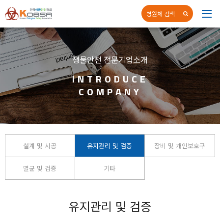
병원체 검색
네
생물안전 전문기업소개
INTRODUCE
COMPANY
설계 및 시공
유지관리 및 검증
장비 및 개인보호구
멸균 및 검증
기타
유지관리 및 검증