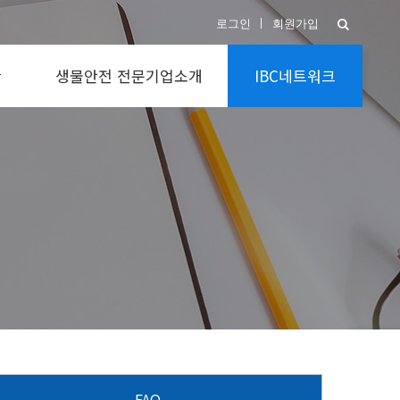
검색하기
로그인
회원가입
관
생물안전 전문기업소개
IBC네트워크
설계 및 시공 전문
공지사항
유지관리 및 검증 전문
주제토론
장비 및 개인보호구 전문
FAQ
멸균 및 검증 전문
질의응답
기타
자료실
IBC 관계자
FAQ