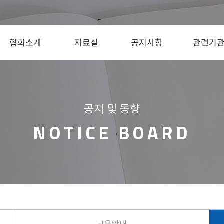
협회소개
자료실
공지사항
관련기
협회장 인사말
법규, 지침, 가이드
공지사항
국가 기관
공지 및 동향
협회소개
교육 자료
교육안내
국내 기관
NOTICE BOARD
회원사소개
기술·동향
FAQ
국외 기관
조직구성
병원체 생물안전정보
주요사업
전자저널/뉴스레터
찾아오시는길
교육안내